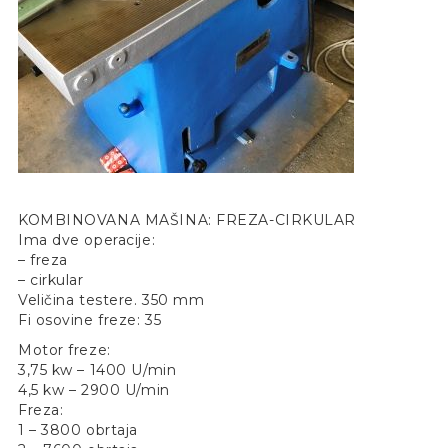
KOMBINOVANA MAŠINA: FREZA-CIRKULAR
Ima dve operacije:
– freza
– cirkular
Veličina testere. 350 mm
Fi osovine freze: 35
Motor freze:
3,75 kw – 1400 U/min
4,5 kw – 2900 U/min
Freza:
1 – 3800 obrtaja