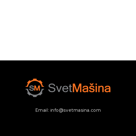
Email: info@svetmasina.com