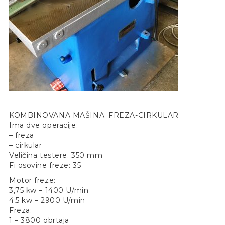
KOMBINOVANA MAŠINA: FREZA-CIRKULAR
Ima dve operacije:
– freza
– cirkular
Veličina testere. 350 mm
Fi osovine freze: 35
Motor freze:
3,75 kw – 1400 U/min
4,5 kw – 2900 U/min
Freza:
1 – 3800 obrtaja