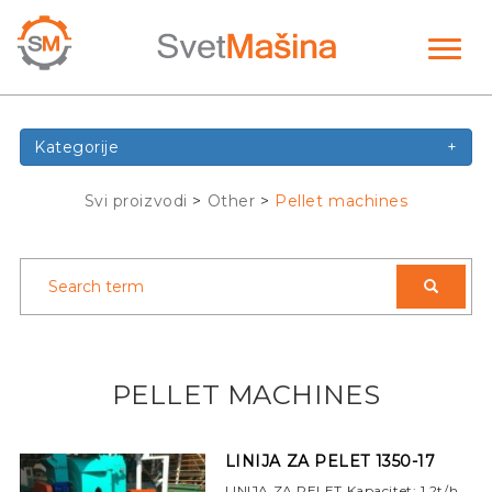
Toggl
naviga
Kategorije
+
Svi proizvodi
>
Other
>
Pellet machines
PELLET MACHINES
LINIJA ZA PELET 1350-17
LINIJA ZA PELET Kapacitet: 1,2t/h