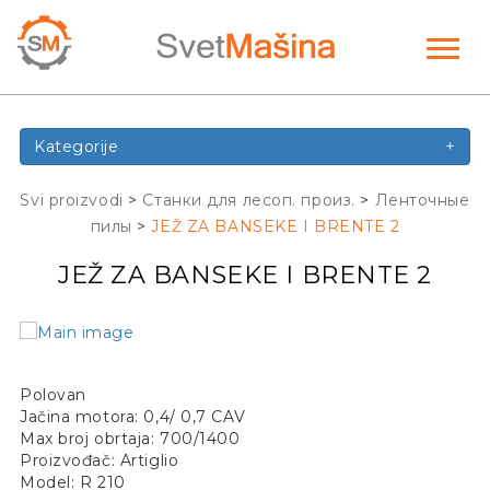
Toggl
naviga
Kategorije
+
Svi proizvodi
>
Станки для лесоп. произ.
>
Ленточные
пилы
>
JEŽ ZA BANSEKE I BRENTE 2
JEŽ ZA BANSEKE I BRENTE 2
Polovan
Jačina motora: 0,4/ 0,7 CAV
Max broj obrtaja: 700/1400
Proizvođač: Artiglio
Model: R 210