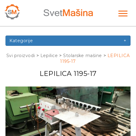
Toggl
naviga
Kategorije
+
Svi proizvodi
>
Lepilice
>
Stolarske mašine
>
LEPILICA
1195-17
LEPILICA 1195-17