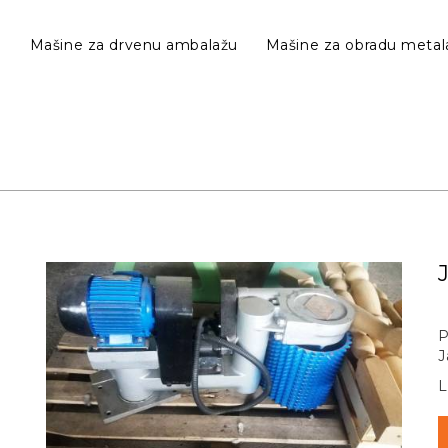
e
Mašine za drvenu ambalažu
Mašine za obradu metal
P
J
L