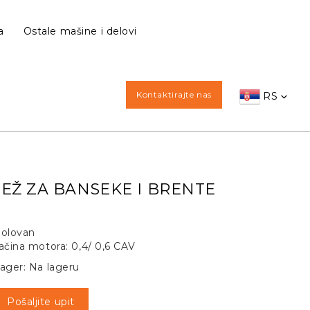
a
Ostale mašine i delovi
Kontaktirajte nas
RS
JEŽ ZA BANSEKE I BRENTE
olovan
ačina motora: 0,4/ 0,6 CAV
ager: Na lageru
Pošaljite upit