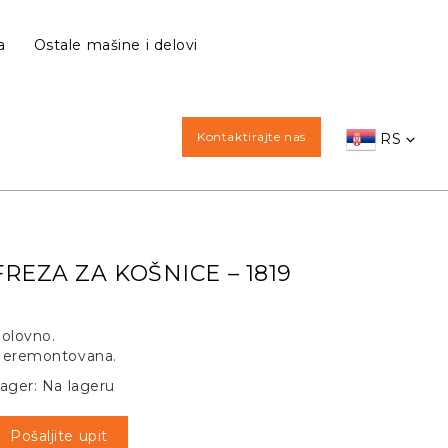
a
Ostale mašine i delovi
Kontaktirajte nas
RS
FREZA ZA KOŠNICE – 1819
olovno.
eremontovana.
ager: Na lageru
Pošaljite upit