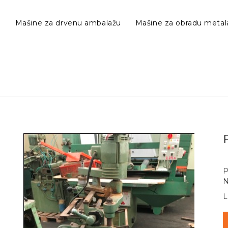
e
Mašine za drvenu ambalažu
Mašine za obradu metal
P
N
L