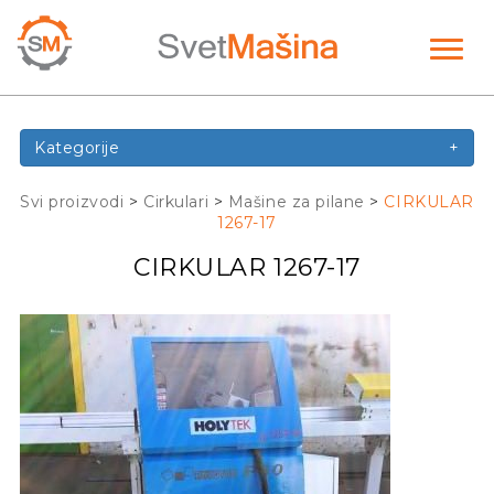
Toggl
naviga
Kategorije
+
Svi proizvodi
>
Cirkulari
>
Mašine za pilane
>
CIRKULAR
1267-17
CIRKULAR 1267-17