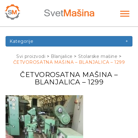
Toggl
naviga
Kategorije
+
Svi proizvodi
>
Blanjalice
>
Stolarske mašine
>
ČETVOROSATNA MAŠINA – BLANJALICA – 1299
ČETVOROSATNA MAŠINA –
BLANJALICA – 1299