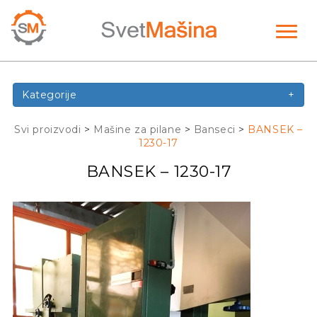
Toggl
naviga
Kategorije
+
Svi proizvodi
>
Mašine za pilane
>
Banseci
>
BANSEK –
1230-17
BANSEK – 1230-17