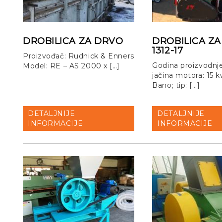
DROBILICA ZA DRVO
DROBILICA ZA
1312-17
Proizvođač: Rudnick & Enners
Godina proizvodnj
Model: RE – AS 2000 x […]
jačina motora: 15 
Bano; tip: […]
DETALJNIJE
DETALJNIJE
INFORMACIJE
INFORMACIJE