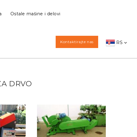
a
Ostale mašine i delovi
Kontaktirajte nas
RS
ZA DRVO