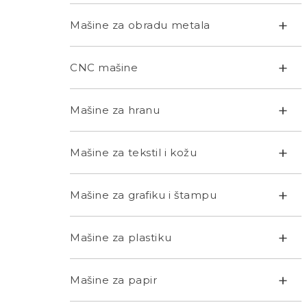
+
Mašine za obradu metala
+
CNC mašine
+
Mašine za hranu
+
Mašine za tekstil i kožu
+
Mašine za grafiku i štampu
+
Mašine za plastiku
+
Mašine za papir