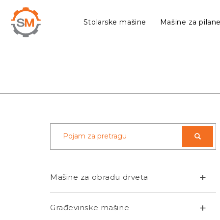
Stolarske mašine
Mašine za pilan
+
Mašine za obradu drveta
+
Građevinske mašine