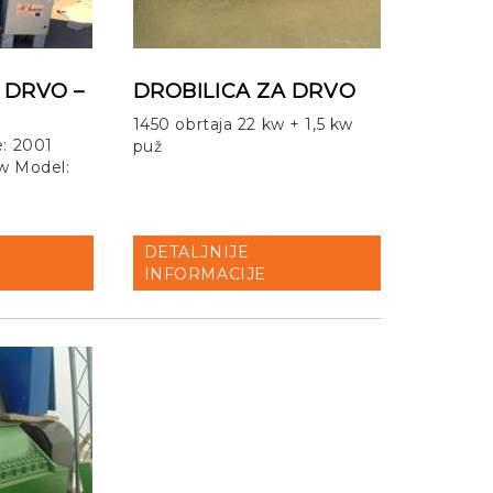
 DRVO –
DROBILICA ZA DRVO
1450 obrtaja 22 kw + 1,5 kw
e: 2001
puž
kw Model:
DETALJNIJE
INFORMACIJE