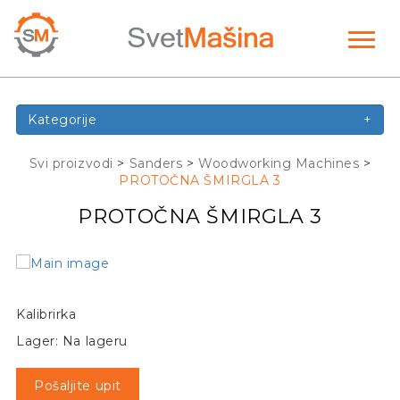
Toggl
naviga
Kategorije
+
Svi proizvodi
>
Sanders
>
Woodworking Machines
>
PROTOČNA ŠMIRGLA 3
PROTOČNA ŠMIRGLA 3
Kalibrirka
Lager: Na lageru
Pošaljite upit