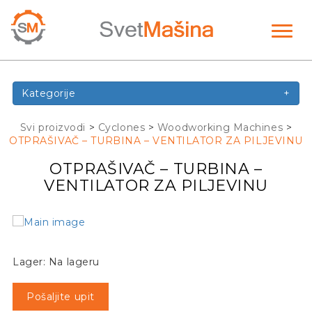
Toggl
naviga
Kategorije
+
Svi proizvodi
>
Cyclones
>
Woodworking Machines
>
OTPRAŠIVAČ – TURBINA – VENTILATOR ZA PILJEVINU
OTPRAŠIVAČ – TURBINA –
VENTILATOR ZA PILJEVINU
Lager: Na lageru
Pošaljite upit