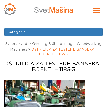
Toggl
naviga
Kategorije
+
Svi proizvodi
>
Grinding & Sharpening
>
Woodworking
Machines
>
OŠTRILICA ZA TESTERE BANSEKA I
BRENTI – 1185-3
OŠTRILICA ZA TESTERE BANSEKA I
BRENTI – 1185-3