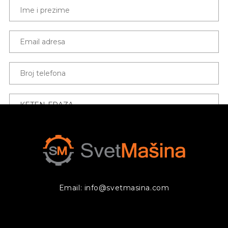
Email: info@svetmasina.com