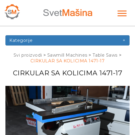
Toggl
naviga
Kategorije
+
Svi proizvodi
>
Sawmill Machines
>
Table Saws
>
CIRKULAR SA KOLICIMA 1471-17
CIRKULAR SA KOLICIMA 1471-17