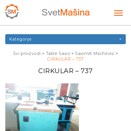
Toggl
naviga
Kategorije
+
Svi proizvodi
>
Table Saws
>
Sawmill Machines
>
CIRKULAR – 737
CIRKULAR – 737