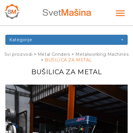
Toggl
naviga
Kategorije
+
Svi proizvodi
>
Metal Grinders
>
Metalworking Machines
>
BUŠILICA ZA METAL
BUŠILICA ZA METAL