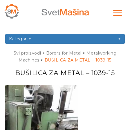
Toggl
naviga
Kategorije
+
Svi proizvodi
>
Borers for Metal
>
Metalworking
Machines
>
BUŠILICA ZA METAL – 1039-15
BUŠILICA ZA METAL – 1039-15