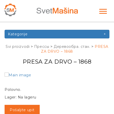
Toggl
naviga
Kategorije
+
Svi proizvodi
>
Прессы
>
Деревообра. стан.
>
PRESA
ZA DRVO – 1868
PRESA ZA DRVO – 1868
Polovno.
Lager: Na lageru
Pošaljite upit