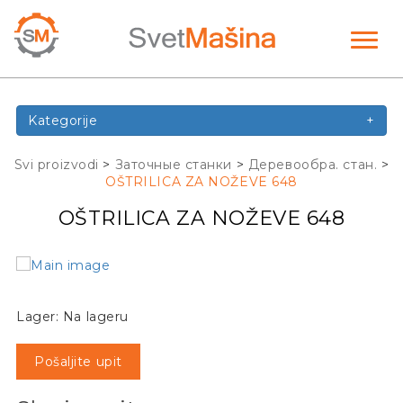
Toggl
naviga
Kategorije
+
Svi proizvodi
>
Заточные станки
>
Деревообра. стан.
>
OŠTRILICA ZA NOŽEVE 648
OŠTRILICA ZA NOŽEVE 648
Lager: Na lageru
Pošaljite upit