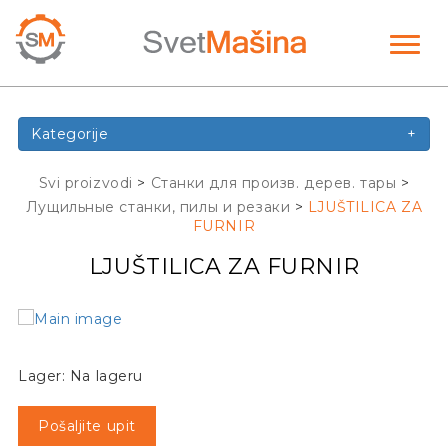
Toggl
naviga
Kategorije
+
Svi proizvodi
>
Станки для произв. дерев. тары
>
Лущильные станки, пилы и резаки
>
LJUŠTILICA ZA
FURNIR
LJUŠTILICA ZA FURNIR
Lager: Na lageru
Pošaljite upit