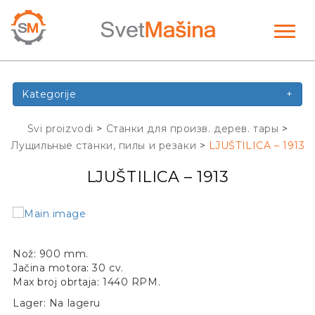
Toggl
naviga
Kategorije
+
Svi proizvodi
>
Станки для произв. дерев. тары
>
Лущильные станки, пилы и резаки
>
LJUŠTILICA – 1913
LJUŠTILICA – 1913
Nož: 900 mm.
Jačina motora: 30 cv.
Max broj obrtaja: 1440 RPM.
Lager: Na lageru