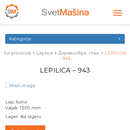
Toggl
naviga
Kategorije
+
Svi proizvodi
>
Lepilice
>
Деревообра. стан.
>
LEPILICA
– 943
LEPILICA – 943
Lepi furnir
Valjak: 1300 mm
Lager: Na lageru