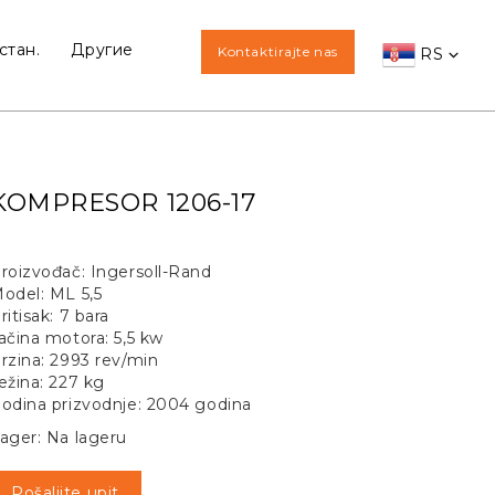
стан.
Другие
Kontaktirajte nas
RS
KOMPRESOR 1206-17
roizvođač: Ingersoll-Rand
odel: ML 5,5
ritisak: 7 bara
ačina motora: 5,5 kw
rzina: 2993 rev/min
ežina: 227 kg
odina prizvodnje: 2004 godina
ager: Na lageru
Pošaljite upit