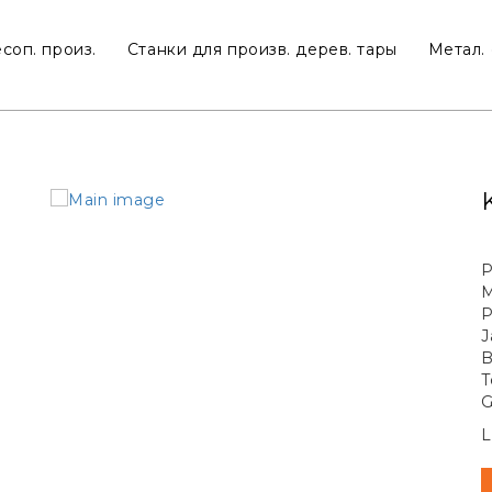
соп. произ.
Станки для произв. дерев. тары
Метал. 
P
M
P
J
B
T
G
L