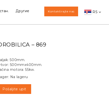
стан.
Другие
Kontaktirajte nas
RS
DROBILICA – 869
aljak: 500mm.
tvor: 500mmx400mm.
ačina motora: 55kw.
ager: Na lageru
Pošaljite upit