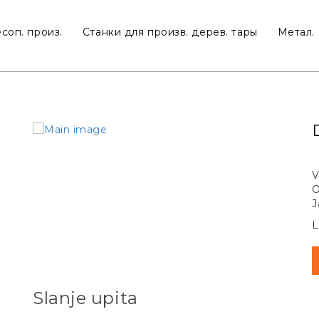
соп. произ.
Станки для произв. дерев. тары
Метал. 
V
O
J
L
Slanje upita