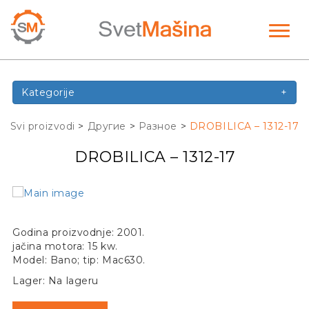
Toggl
naviga
Kategorije
+
Svi proizvodi
>
Другие
>
Разное
>
DROBILICA – 1312-17
DROBILICA – 1312-17
Godina proizvodnje: 2001.
jačina motora: 15 kw.
Model: Bano; tip: Mac630.
Lager: Na lageru