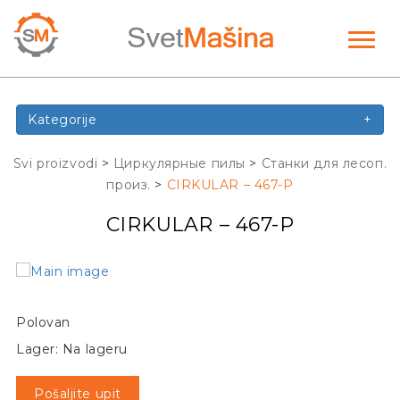
Toggl
naviga
Kategorije
+
Svi proizvodi
>
Циркулярные пилы
>
Станки для лесоп.
произ.
>
CIRKULAR – 467-P
CIRKULAR – 467-P
Polovan
Lager: Na lageru
Pošaljite upit