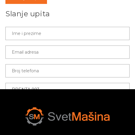
Slanje upita