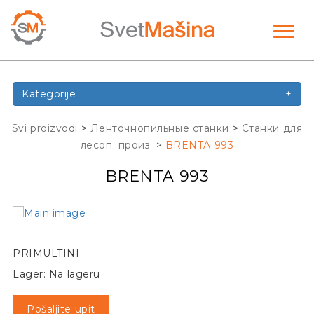
Toggl
naviga
Kategorije
+
Svi proizvodi
>
Ленточнопильные станки
>
Станки для
лесоп. произ.
>
BRENTA 993
BRENTA 993
PRIMULTINI
Lager: Na lageru
Pošaljite upit