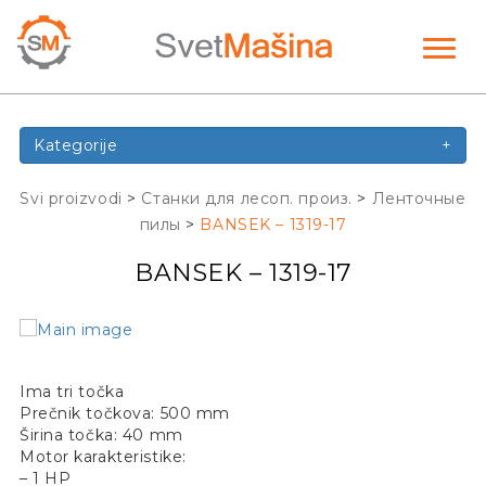
Toggl
naviga
Kategorije
+
Svi proizvodi
>
Станки для лесоп. произ.
>
Ленточные
пилы
>
BANSEK – 1319-17
BANSEK – 1319-17
Ima tri točka
Prečnik točkova: 500 mm
Širina točka: 40 mm
Motor karakteristike:
– 1 HP