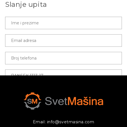
Slanje upita
Email: info@svetmasina.com