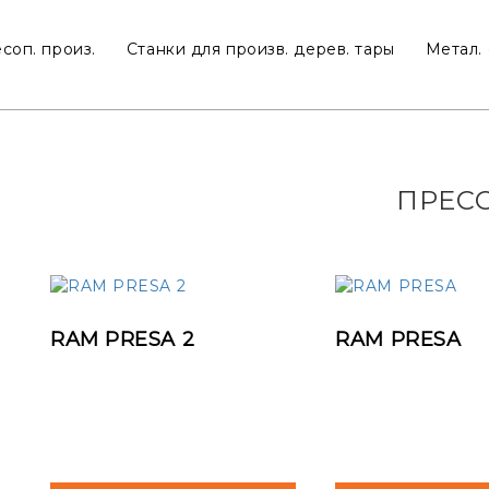
соп. произ.
Станки для произв. дерев. тары
Метал. 
ПРЕС
RAM PRESA 2
RAM PRESA