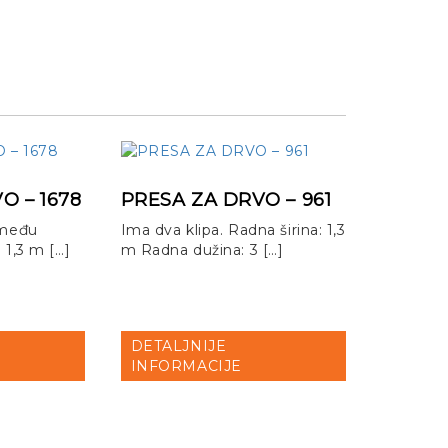
O – 1678
PRESA ZA DRVO – 961
 među
Ima dva klipa. Radna širina: 1,3
 1,3 m […]
m Radna dužina: 3 […]
DETALJNIJE
INFORMACIJE