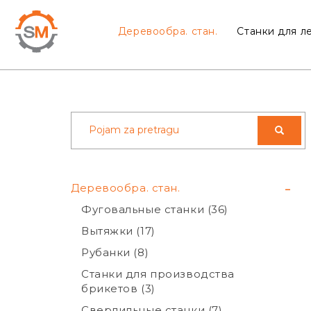
Деревообра. стан.
Станки для ле
-
Деревообра. стан.
Фуговальные станки (36)
Вытяжки (17)
Рубанки (8)
Станки для производства
брикетов (3)
Сверлильные станки (7)