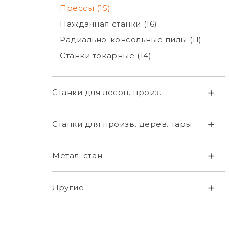
Прессы (15)
Наждачная станки (16)
Радиально-консольные пилы (11)
Станки токарные (14)
+
Станки для лесоп. произ.
+
Станки для произв. дерев. тары
+
Метал. стан.
+
Другие