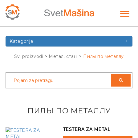
Toggl
naviga
Kategorije
+
Svi proizvodi
>
Метал. стан.
>
Пилы по металлу
ПИЛЫ ПО МЕТАЛЛУ
TESTERA ZA METAL