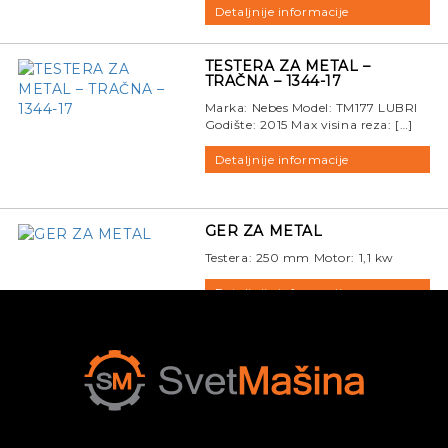
Detaljnije informacije
TESTERA ZA METAL –
TRAČNA – 1344-17
Marka: Nebes Model: TM177 LUBRI
Godište: 2015 Max visina reza: […]
Detaljnije informacije
GER ZA METAL
Testera: 250 mm Motor: 1,1 kw
Detaljnije informacije
TESTERA ZA METAL UPAM
Tračna testera sa posmakom,
nanosnom rampom