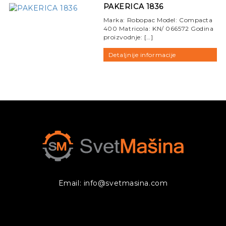
PAKERICA 1836
Marka: Robopac Model: Compacta
400 Matricola: KN/ 066572 Godina
proizvodnje: […]
Detaljnije informacije
Email: info@svetmasina.com