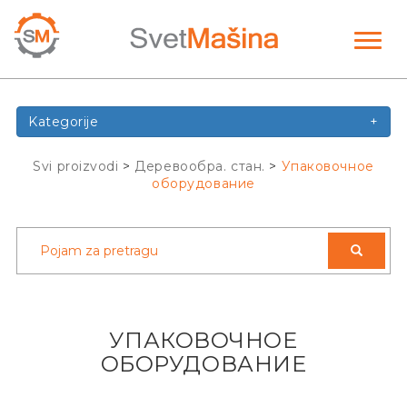
Toggl
naviga
Kategorije
+
Svi proizvodi
>
Деревообра. стан.
>
Упаковочное
оборудование
УПАКОВОЧНОЕ
ОБОРУДОВАНИЕ